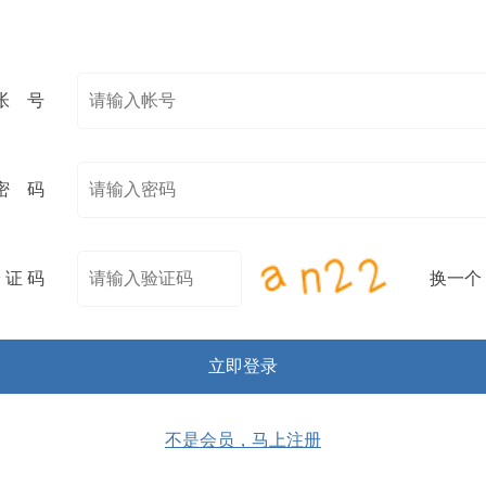
帐 号
密 码
 证 码
换一个
不是会员，马上注册